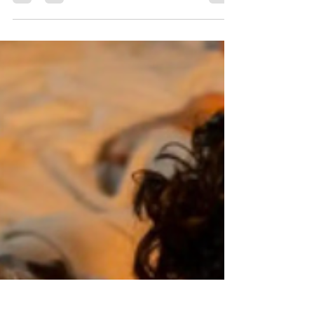
desnuda), hay un episodio titulado
«¿Podemos ser tóxicos mientras nos
curamos?». Se centra en el comportamiento
tóxico y sus posibles antídotos. El
comportamiento tóxico no desaparece
inmediatamente cuando empezamos a
curarnos; en cambio, tenemos que hacer un
esfuerzo consciente para cambiar.
Supongamos que te parece interesante y
que eres más de aprender visualmente que
auditivamente. Entonces,